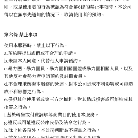
則，或是使用者的行為被認為符合第6條的禁止事項時，本公司
得以在無事先通知的情況下，取消使用者的預約。
第六條 禁止事項
使用本服務時，禁止以下行為。
a.預約時提出虛假或不合理的申請。
b.未經本人同意，代替他人申請預約。
c.暴力團、暴力團員、暴力團相關團體或暴力團相關人員，以及
其他反社會勢力者申請預約及註冊會員。
d.不合理地妨礙本服務的營運、對本公司造成不利影響或可能造
成不利影響之行為。
e.侵犯其他使用者或第三方之權利、對其造成損害或可能造成其
損害之行為。
f.基於轉售或付費調解等商業目的使用本服務。
g.違反或可能違反公序良俗及法令之行為。
h.除上述各項外，本公司判斷為不適當之行為。
h.前各号のほか、当社が不適切と判断する行為