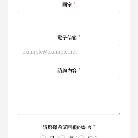
國家
*
子
信
箱
*
電
子
電子信箱
*
信
箱
諮詢內容
*
請選擇希望回覆的語言
*
日文
英文
中文